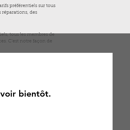
ifs préférentiels sur tous
s réparations, des
iels, tous les membres de
es. C’est notre façon de
ion de votre entreprise.
ces possibles reflète
voir bientôt.
et simplifier votre