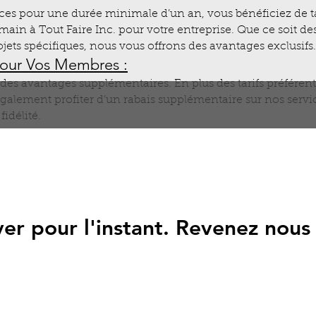
ces pour une durée minimale d’un an, vous bénéficiez de tar
main à Tout Faire Inc. pour votre entreprise. Que ce soit de
ts spécifiques, nous vous offrons des avantages exclusifs.
pour Vos Membres :
des avantages supplémentaires. En plus des tarifs préférent
galement profiter d’un rabais supplémentaire sur nos servic
idélité.
tivité :
vos besoins et prêts à nous adapter en fonction de l’évolut
là pour vous soutenir à chaque étape.
aire, notre volonté d’offrir les meilleurs servi
ver pour l'instant. Revenez nous 
notre désir d’aider les entreprises à prospérer.
nce pour prendre soin de votre parc immobilier 
quotidien professionnel ! 🏢🔑