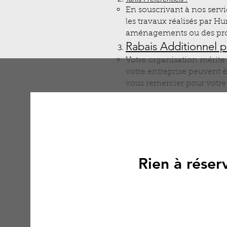
En souscrivant à nos servi
les travaux réalisés par Hu
aménagements ou des proje
Rabais Additionnel 
Votre organisation mérite 
votre entreprise peuvent é
vous remercier pour votre f
Flexibilité et Réac
Nous sommes à l’écoute de 
Notre équipe réactive est 
Chez Humain à Tout F
Rien à réser
Faites-nous confia