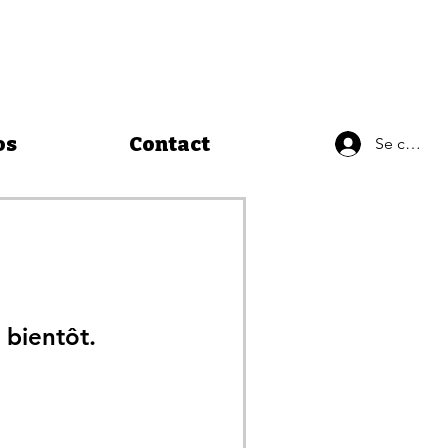
os
Contact
Se connec
 bientôt.