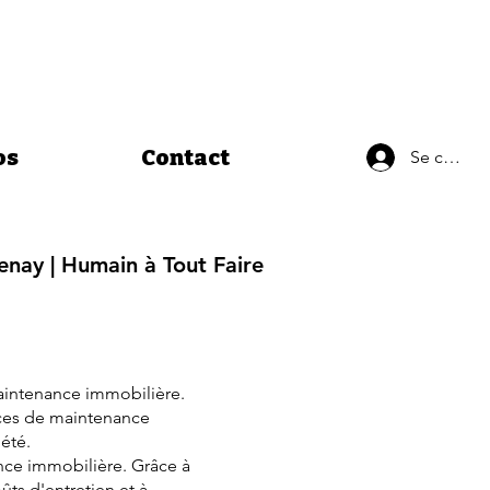
os
Contact
Se connec
enay | Humain à Tout Faire
maintenance immobilière.
vices de maintenance
été.
nce immobilière. Grâce à
ûts d'entretien et à