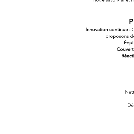
P
Innovation continue :
G
proposons des
Équi
Couvert
Réacti
Net
Déc