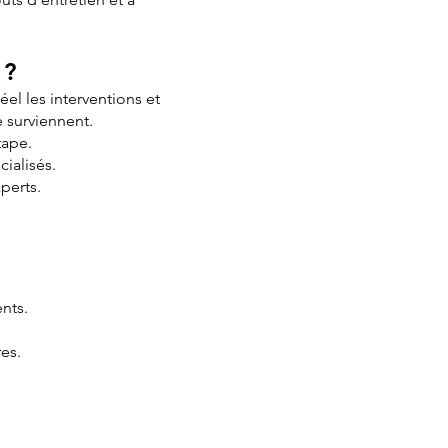
 ?
el les interventions et
e surviennent.
tape.
cialisés.
perts.
nts.
es.