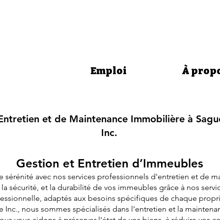
ervices
Emploi
À prop
’Entretien et de Maintenance Immobilière à Sagu
Inc.
Gestion et Entretien d’Immeubles
e sérénité avec nos services professionnels d'entretien et de 
, la sécurité, et la durabilité de vos immeubles grâce à nos ser
essionnelle, adaptés aux besoins spécifiques de chaque propri
 Inc., nous sommes spécialisés dans l'entretien et la maintena
nous vous aidons à préserver l'état de vos biens, à réduire vos co