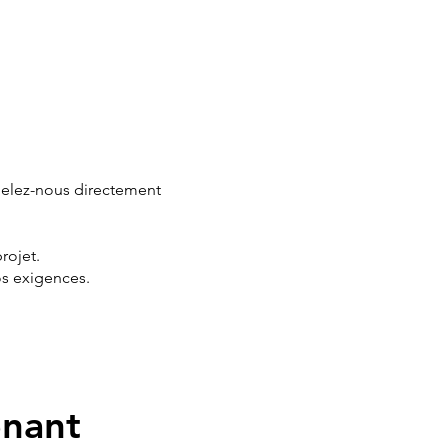
pelez-nous directement
rojet.
os exigences.
enant