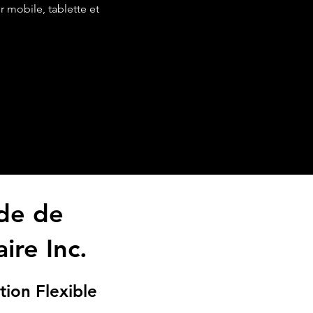
 mobile, tablette et
de de
ire Inc.
tion Flexible