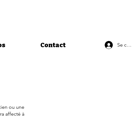
os
Contact
Se connec
tien ou une
ra affecté à