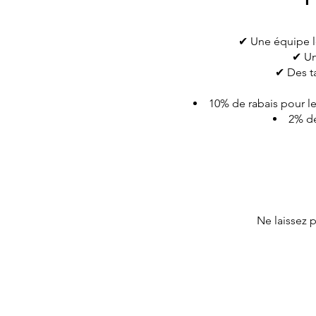
✔ Une équipe lo
✔ Un
✔ Des ta
10% de rabais pour le
2% de
Ne laissez 