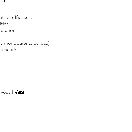
ts et efficaces.
fiés.
turation.
es monoparentales, etc.).
mmunauté.
 vous ! 💪🏡