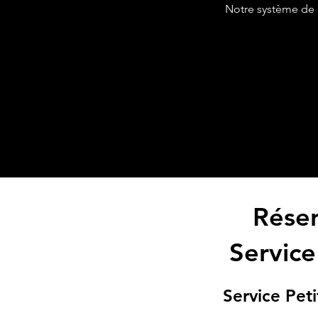
Notre système de r
Rése
Service
Service Peti