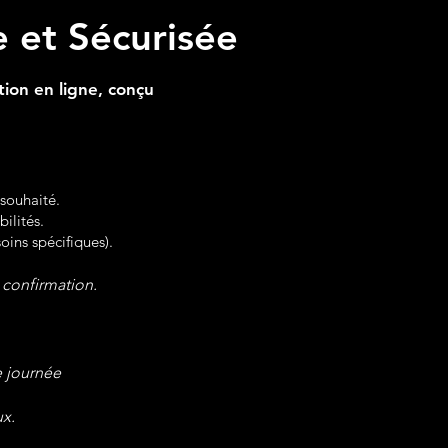
e et Sécurisée
tion en ligne, conçu
 souhaité.
ilités.
oins spécifiques).
 confirmation.
e journée
ux.