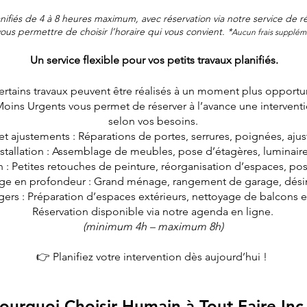
anifiés de 4 à 8 heures maximum, avec réservation via notre service de 
ous permettre de choisir l’horaire qui vous convient. *
Aucun frais supplém
Un service flexible pour vos petits travaux planifiés.
ertains travaux peuvent être réalisés à un moment plus opportu
 Moins Urgents vous permet de réserver à l’avance une interven
selon vos besoins.
 et ajustements : Réparations de portes, serrures, poignées, aj
stallation : Assemblage de meubles, pose d’étagères, luminaire
n : Petites retouches de peinture, réorganisation d’espaces, pos
yage en profondeur : Grand ménage, rangement de garage, désin
gers : Préparation d’espaces extérieurs, nettoyage de balcons et
Réservation disponible via notre agenda en ligne.
(minimum 4h – maximum 8h)
👉 Planifiez votre intervention dès aujourd’hui !
urquoi Choisir Humain à Tout Faire Inc.